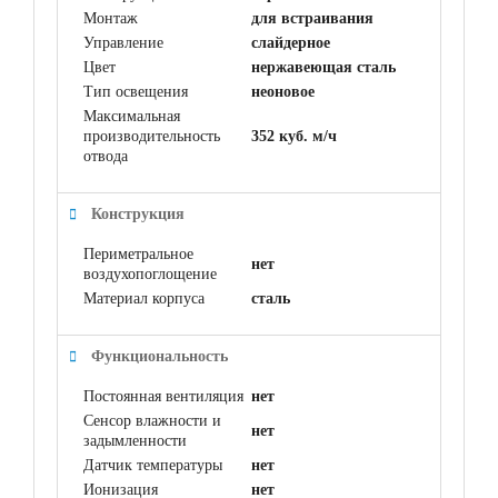
Монтаж
для встраивания
Управление
слайдерное
Цвет
нержавеющая сталь
Тип освещения
неоновое
Максимальная
производительность
352 куб. м/ч
отвода
Конструкция
Периметральное
нет
воздухопоглощение
Материал корпуса
сталь
Функциональность
Постоянная вентиляция
нет
Сенсор влажности и
нет
задымленности
Датчик температуры
нет
Ионизация
нет