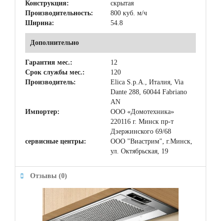
Конструкция:
скрытая
Производительность:
800 куб. м/ч
Ширина:
54.8
Дополнительно
Гарантия мес.:
12
Срок службы мес.:
120
Производитель:
Elica S.p.A., Италия, Via
Dante 288, 60044 Fabriano
AN
Импортер:
ООО «Домотехника»
220116 г. Минск пр-т
Дзержинского 69/68
сервисные центры:
ООО "Виастрим", г.Минск,
ул. Октябрьская, 19
Отзывы (0)