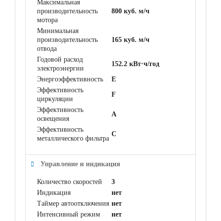
Максимальная
производительность
800 куб. м/ч
мотора
Минимальная
производительность
165 куб. м/ч
отвода
Годовой расход
152.2 кВт·ч/год
электроэнергии
Энергоэффективность
E
Эффективность
F
циркуляции
Эффективность
A
освещения
Эффективность
C
металлического фильтра
Управление и индикация
Количество скоростей
3
Индикация
нет
Таймер автоотключения
нет
Интенсивный режим
нет