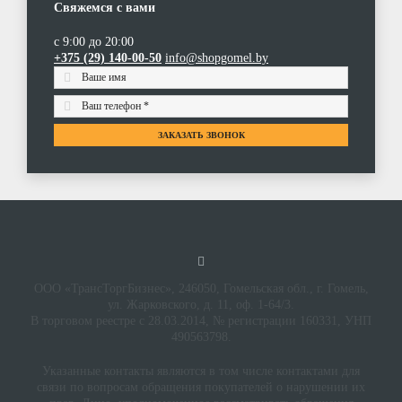
Свяжемся с вами
с 9:00 до 20:00
+375 (29) 140-00-50
info@shopgomel.by
ЗАКАЗАТЬ ЗВОНОК
ООО «ТрансТоргБизнес», 246050, Гомельская обл., г. Гомель,
ул. Жарковского, д. 11, оф. 1-64/3.
В торговом реестре с 28.03.2014, № регистрации 160331, УНП
490563798.
Указанные контакты являются в том числе контактами для
связи по вопросам обращения покупателей о нарушении их