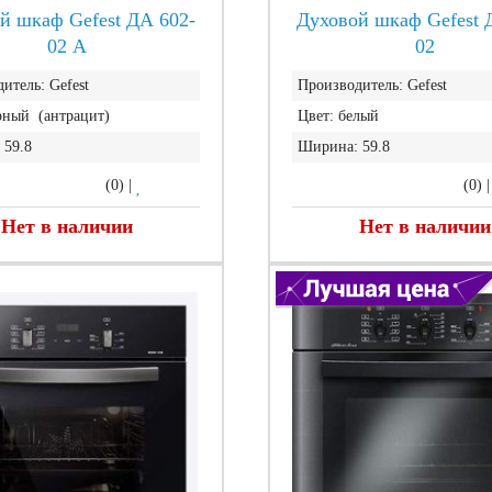
й шкаф Gefest ДА 602-
Духовой шкаф Gefest 
02 А
02
итель:
Gefest
Производитель:
Gefest
рный (антрацит)
Цвет:
белый
59.8
Ширина:
59.8
(0)
|
(0)
Нет в наличии
Нет в наличии