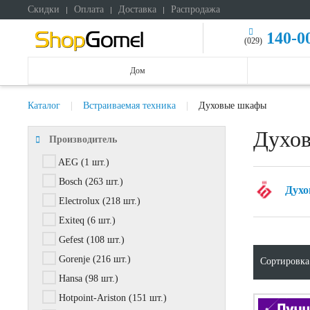
Скидки
Оплата
Доставка
Распродажа
140-0
(029)
Дом
Каталог
Встраиваемая техника
Духовые шкафы
Духо
Производитель
AEG
(1 шт.)
Bosch
(263 шт.)
Духо
Electrolux
(218 шт.)
Exiteq
(6 шт.)
Gefest
(108 шт.)
Gorenje
(216 шт.)
Сортировка
Hansa
(98 шт.)
Hotpoint-Ariston
(151 шт.)