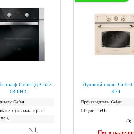
й шкаф Gefest ДА 622-
Духовой шкаф Gefest 
03 РН3
К74
итель:
Gefest
Производитель:
Gefest
ржавеющая сталь, черный
Ширина:
59.8
59.8
(0)
(0)
|
Нет в наличии