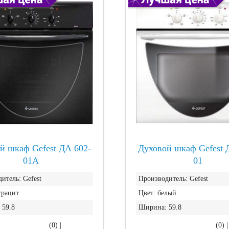
й шкаф Gefest ДА 602-
Духовой шкаф Gefest 
01A
01
итель:
Gefest
Производитель:
Gefest
трацит
Цвет:
белый
59.8
Ширина:
59.8
(0)
|
(0)