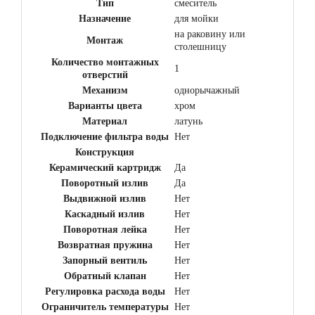
Тип
смеситель
Назначение
для мойки
на раковину или
Монтаж
столешницу
Количество монтажных
1
отверстий
Механизм
однорычажный
Варианты цвета
хром
Материал
латунь
Подключение фильтра воды
Нет
Конструкция
Керамический картридж
Да
Поворотный излив
Да
Выдвижной излив
Нет
Каскадный излив
Нет
Поворотная лейка
Нет
Возвратная пружина
Нет
Запорный вентиль
Нет
Обратный клапан
Нет
Регулировка расхода воды
Нет
Ограничитель температуры
Нет