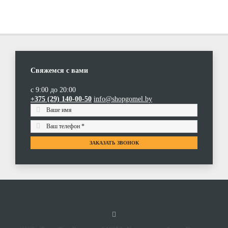
Свяжемся с вами
с 9:00 до 20:00
Смеситель TEKA Inca (53.231.12)
+375 (29) 140-00-50
info@shopgomel.by
(0)
|
0 р.
ЗАКАЗАТЬ ЗВОНОК
В КОРЗИНУ
Сравнить