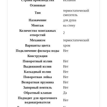
Страна производства
Испания
Основные
термостатический
Тип
смеситель
Назначение
для душа
Монтаж
на стену
Количество монтажных
2
отверстий
Механизм
термостатический
Варианты цвета
хром
Подключение фильтра воды
Нет
Конструкция
Поворотный излив
Нет
Выдвижной излив
Нет
Каскадный излив
Нет
Поворотная лейка
Нет
Возвратная пружина
Нет
Запорный вентиль
Нет
Обратный клапан
Да
Подходит для проточного
Нет
водонагревателя