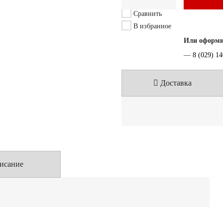
Сравнить
В избранное
Или оформит
—
8 (029) 1
Доставка
исание