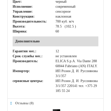
Цвет:
черный
Исполнение:
современный
Управление:
сенсорное
Конструкция:
наклонная
Производительность:
700 куб. м/ч
Высота:
78.5 (102.5 )
Ширина:
60
Дополнительно
Гарантия мес.:
12
Срок службы мес.:
не установлен
Производитель:
ELICA S.p.A. Via Dante 288
60044 Fabriano (AN) ITALY.
Импортер:
ИП Розин Д. И. Руссиянова
3/1/357
сервисные центры:
ИП Розин Д. И. Руссиянова
3/1/357 220141 тел. +375 29
185 55 24
Отзывы (0)