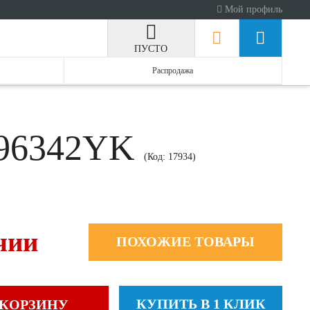
Мой профиль
ПУСТО
Распродажа
GT96342YK
(Код:
17934
)
чии
ПОХОЖИЕ ТОВАРЫ
КУПИТЬ В 1 КЛИК
 КОРЗИНУ