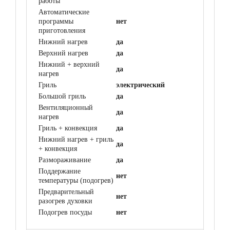
работы
Автоматические
программы
нет
приготовления
Нижний нагрев
да
Верхний нагрев
да
Нижний + верхний
да
нагрев
Гриль
электрический
Большой гриль
да
Вентиляционный
да
нагрев
Гриль + конвекция
да
Нижний нагрев + гриль
да
+ конвекция
Размораживание
да
Поддержание
нет
температуры (подогрев)
Предварительный
нет
разогрев духовки
Подогрев посуды
нет