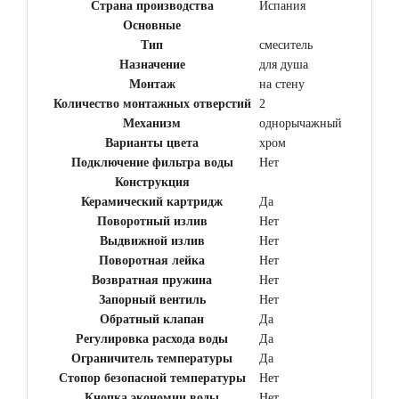
Страна производства
Испания
Основные
Тип
смеситель
Назначение
для душа
Монтаж
на стену
Количество монтажных отверстий
2
Механизм
однорычажный
Варианты цвета
хром
Подключение фильтра воды
Нет
Конструкция
Керамический картридж
Да
Поворотный излив
Нет
Выдвижной излив
Нет
Поворотная лейка
Нет
Возвратная пружина
Нет
Запорный вентиль
Нет
Обратный клапан
Да
Регулировка расхода воды
Да
Ограничитель температуры
Да
Стопор безопасной температуры
Нет
Кнопка экономии воды
Нет