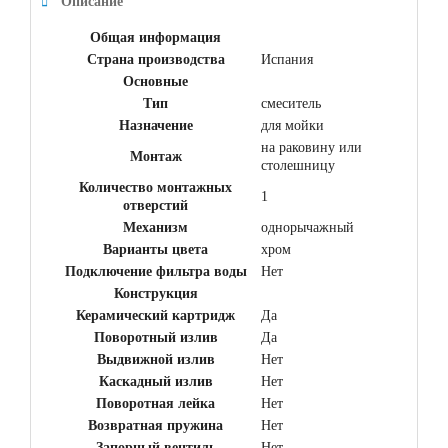
Описание
Общая информация
Страна производства
Испания
Основные
Тип
смеситель
Назначение
для мойки
на раковину или
Монтаж
столешницу
Количество монтажных
1
отверстий
Механизм
однорычажный
Варианты цвета
хром
Подключение фильтра воды
Нет
Конструкция
Керамический картридж
Да
Поворотный излив
Да
Выдвижной излив
Нет
Каскадный излив
Нет
Поворотная лейка
Нет
Возвратная пружина
Нет
Запорный вентиль
Нет