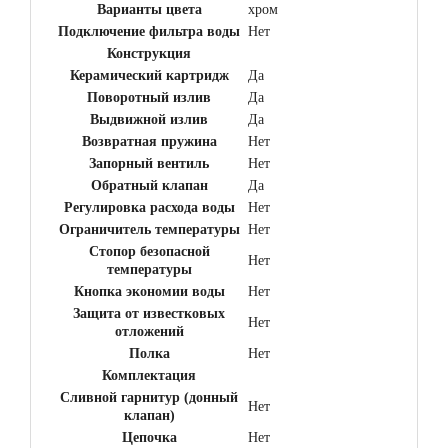
Варианты цвета
хром
Подключение фильтра воды
Нет
Конструкция
Керамический картридж
Да
Поворотный излив
Да
Выдвижной излив
Да
Возвратная пружина
Нет
Запорный вентиль
Нет
Обратный клапан
Да
Регулировка расхода воды
Нет
Ограничитель температуры
Нет
Стопор безопасной
Нет
температуры
Кнопка экономии воды
Нет
Защита от известковых
Нет
отложений
Полка
Нет
Комплектация
Сливной гарнитур (донный
Нет
клапан)
Цепочка
Нет