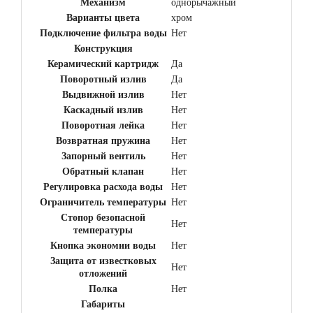
Механизм
однорычажный
Варианты цвета
хром
Подключение фильтра воды
Нет
Конструкция
Керамический картридж
Да
Поворотный излив
Да
Выдвижной излив
Нет
Каскадный излив
Нет
Поворотная лейка
Нет
Возвратная пружина
Нет
Запорный вентиль
Нет
Обратный клапан
Нет
Регулировка расхода воды
Нет
Ограничитель температуры
Нет
Стопор безопасной
Нет
температуры
Кнопка экономии воды
Нет
Защита от известковых
Нет
отложений
Полка
Нет
Габариты