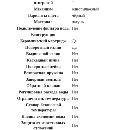
1
отверстий
Механизм
однорычажный
Варианты цвета
чёрный
Материал
латунь
Подключение фильтра воды
Нет
Конструкция
Керамический картридж
Да
Поворотный излив
Да
Выдвижной излив
Нет
Каскадный излив
Нет
Поворотная лейка
Нет
Возвратная пружина
Нет
Запорный вентиль
Нет
Обратный клапан
Нет
Регулировка расхода воды
Нет
Ограничитель температуры
Нет
Стопор безопасной
Нет
температуры
Кнопка экономии воды
Нет
Защита от известковых
Нет
отложений