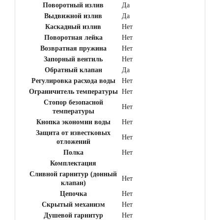
Поворотный излив
Да
Выдвижной излив
Да
Каскадный излив
Нет
Поворотная лейка
Нет
Возвратная пружина
Нет
Запорный вентиль
Нет
Обратный клапан
Да
Регулировка расхода воды
Нет
Ограничитель температуры
Нет
Стопор безопасной
Нет
температуры
Кнопка экономии воды
Нет
Защита от известковых
Нет
отложений
Полка
Нет
Комплектация
Сливной гарнитур (донный
Нет
клапан)
Цепочка
Нет
Скрытый механизм
Нет
Душевой гарнитур
Нет