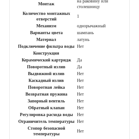
на раковину или
Монтаж
столешницу
Количество монтажных
1
отверстий
Механизм
однорычажный
Варианты цвета
шампань
Материал
латунь
Подключение фильтра воды
Нет
Конструкция
Керамический картридж
Да
Поворотный излив
Да
Выдвижной излив
Нет
Каскадный излив
Нет
Поворотная лейка
Нет
Возвратная пружина
Нет
Запорный вентиль
Нет
Обратный клапан
Нет
Регулировка расхода воды
Нет
Ограничитель температуры
Нет
Стопор безопасной
Нет
температуры