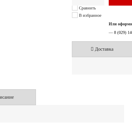
Сравнить
В избранное
Или оформит
—
8 (029) 1
Доставка
исание