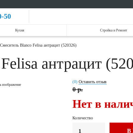
0-50
Кухня
Стройка и Ремонт
Смеситель Blanco Felisa антрацит (520326)
Felisa антрацит (52
(0)
Оставить отзыв
ь изображение
0 р.
Нет в нали
Количество
В