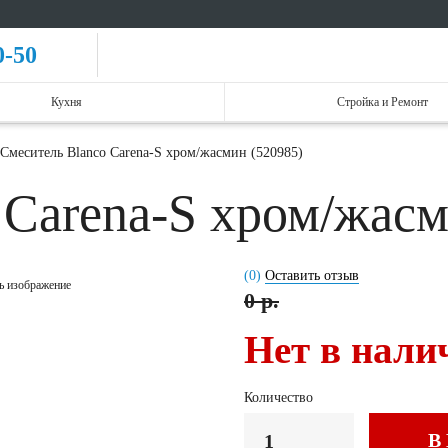
0-50
Кухня
Стройка и Ремонт
Смеситель Blanco Carena-S хром/жасмин (520985)
 Carena-S хром/жас
(0)
Оставить отзыв
ь изображение
0 р.
Нет в нали
Количество
В