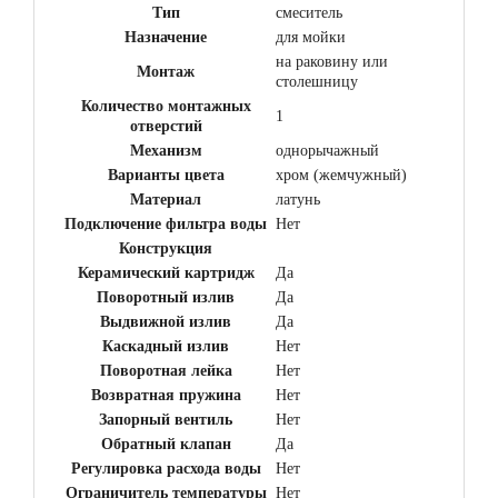
Тип
смеситель
Назначение
для мойки
на раковину или
Монтаж
столешницу
Количество монтажных
1
отверстий
Механизм
однорычажный
Варианты цвета
хром (жемчужный)
Материал
латунь
Подключение фильтра воды
Нет
Конструкция
Керамический картридж
Да
Поворотный излив
Да
Выдвижной излив
Да
Каскадный излив
Нет
Поворотная лейка
Нет
Возвратная пружина
Нет
Запорный вентиль
Нет
Обратный клапан
Да
Регулировка расхода воды
Нет
Ограничитель температуры
Нет