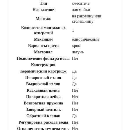
Тип
смеситель
Назначение
для мойки
на раковину или
Монтаж
столешницу
Количество монтажных
1
отверстий
Механизм
однорычажный
Варианты цвета
хром
Материал
латунь
Подключение фильтра воды
Нет
Конструкция
Керамический картридж
Да
Поворотный излив
Да
Выдвижной излив
Да
Каскадный излив
Нет
Поворотная лейка
Нет
Возвратная пружина
Нет
Запорный вентиль
Нет
Обратный клапан
Да
Регулировка расхода воды
Нет
Ограничитель температуры
Нет