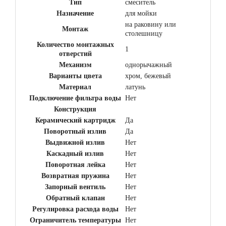
Тип
смеситель
Назначение
для мойки
на раковину или
Монтаж
столешницу
Количество монтажных
1
отверстий
Механизм
однорычажный
Варианты цвета
хром, бежевый
Материал
латунь
Подключение фильтра воды
Нет
Конструкция
Керамический картридж
Да
Поворотный излив
Да
Выдвижной излив
Нет
Каскадный излив
Нет
Поворотная лейка
Нет
Возвратная пружина
Нет
Запорный вентиль
Нет
Обратный клапан
Нет
Регулировка расхода воды
Нет
Ограничитель температуры
Нет