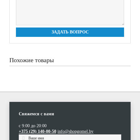
ЗАДАТЬ ВОПРОС
Похожие товары
Свяжемся с вами
с 9:00 до 20:00
Кухонная мойка Blanco FAVOS mini
+375 (29) 140-00-50
info@shopgomel.by
(0)
|