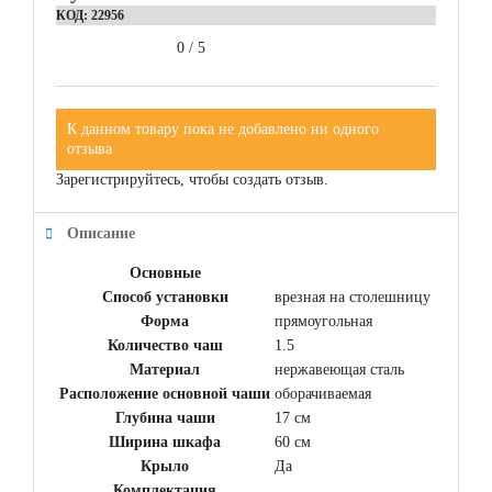
КОД:
22956
0
/
5
К данном товару пока не добавлено ни одного
отзыва
Зарегистрируйтесь, чтобы создать отзыв.
Описание
Основные
Способ установки
врезная на столешницу
Форма
прямоугольная
Количество чаш
1.5
Материал
нержавеющая сталь
Расположение основной чаши
оборачиваемая
Глубина чаши
17 см
Ширина шкафа
60 см
Крыло
Да
Комплектация