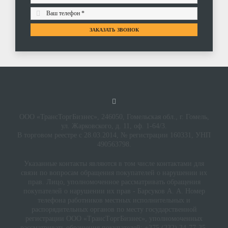
0 р.
ЗАКАЗАТЬ ЗВОНОК
В КОРЗИНУ
Сравнить
ООО «ТрансТоргБизнес», 246050, Гомельская обл., г. Гомель,
ул. Жарковского, д. 11, оф. 1-64/3.
В торговом реестре с 28.03.2014, № регистрации 160331, УНП
490563798.
Указанные контакты являются в том числе контактами для
связи по вопросам обращения покупателей о нарушении их
прав. Лицо, уполномоченное рассматривать обращения
покупателей о нарушении их прав - Барсуков А. А. Номер
телефона работников местных исполнительных и
распорядительных органов по месту государственной
регистрации ООО «TрaнcТopгБизнec», уполномоченных
рассматривать обращения покупателей: +375 (232) 34-77-35.