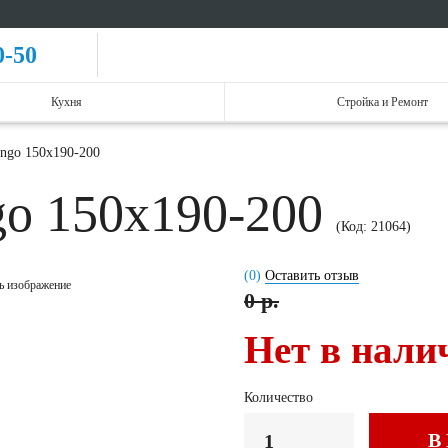
0-50
Кухня
Стройка и Ремонт
ingo 150x190-200
go 150x190-200
(Код:
21064
)
(0)
Оставить отзыв
ь изображение
0 р.
Нет в нали
Количество
В