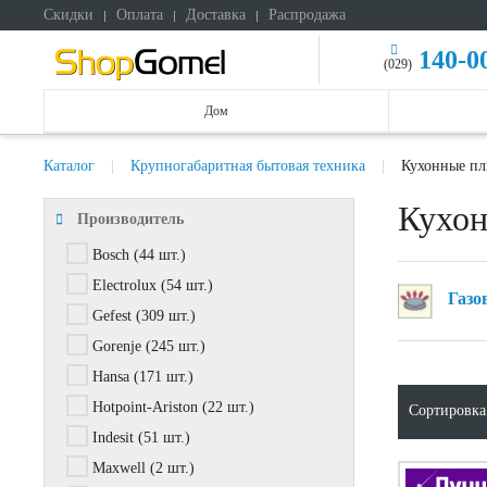
Скидки
Оплата
Доставка
Распродажа
140-0
(029)
Дом
Каталог
Крупногабаритная бытовая техника
Кухонные п
Кухо
Производитель
Bosch
(44 шт.)
Electrolux
(54 шт.)
Газо
Gefest
(309 шт.)
Gorenje
(245 шт.)
Hansa
(171 шт.)
Hotpoint-Ariston
(22 шт.)
Сортировка
Indesit
(51 шт.)
Maxwell
(2 шт.)