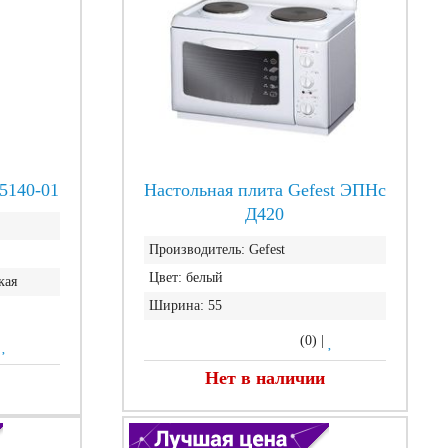
 5140-01
Настольная плита Gefest ЭПНс
Д420
Производитель:
Gefest
Цвет:
белый
кая
Ширина:
55
(0)
|
|
Нет в наличии