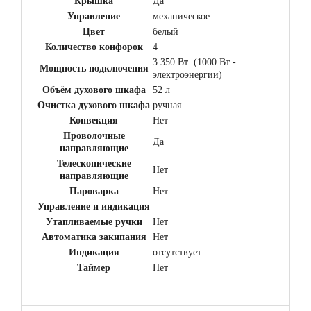
Крышка
Да
Управление
механическое
Цвет
белый
Количество конфорок
4
3 350 Вт (1000 Вт -
Мощность подключения
электроэнергии)
Объём духового шкафа
52 л
Очистка духового шкафа
ручная
Конвекция
Нет
Проволочные
Да
направляющие
Телескопические
Нет
направляющие
Пароварка
Нет
Управление и индикация
Утапливаемые ручки
Нет
Автоматика закипания
Нет
Индикация
отсутствует
Таймер
Нет