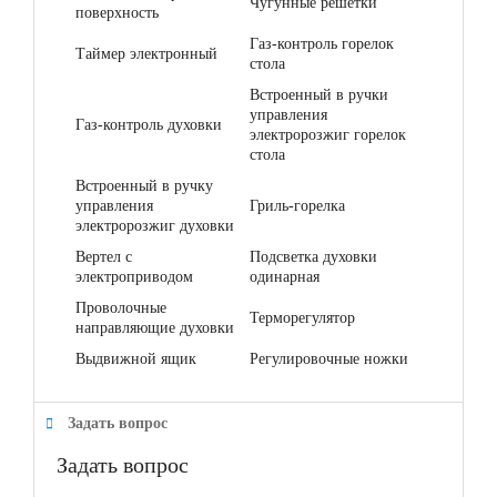
Чугунные решетки
поверхность
Газ-контроль горелок
Таймер электронный
стола
Встроенный в ручки
управления
Газ-контроль духовки
электророзжиг горелок
стола
Встроенный в ручку
управления
Гриль-горелка
электророзжиг духовки
Вертел с
Подсветка духовки
электроприводом
одинарная
Проволочные
Терморегулятор
направляющие духовки
Выдвижной ящик
Регулировочные ножки
Задать вопрос
Задать вопрос