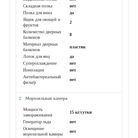
Складная полка
нет
Полка для вина
да
Ящик для овощей и
2
фруктов
Количество дверных
8
балконов
Материал дверных
пластик
балконов
Лоток для яиц
да
Суперохлаждение
нет
Ионизация
нет
Антибактериальный
нет
фильтр
Морозильная камера
Мощность
15 кг/сутки
замораживания
Генератор льда
нет
Освещение
нет
морозильной камеры