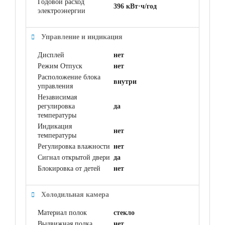
Годовой расход
396 кВт·ч/год
электроэнергии
Управление и индикация
Дисплей
нет
Режим Отпуск
нет
Расположение блока
внутри
управления
Независимая
регулировка
да
температуры
Индикация
нет
температуры
Регулировка влажности
нет
Сигнал открытой двери
да
Блокировка от детей
нет
Холодильная камера
Материал полок
стекло
Выдвижная полка
нет