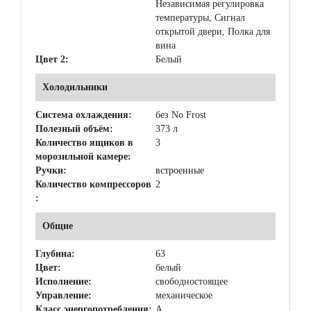
Независимая регулировка
температуры, Сигнал
открытой двери, Полка для
вина
Цвет 2:
Белый
Холодильники
Система охлаждения:
без No Frost
Полезный объём:
373 л
Количество ящиков в
3
морозильной камере:
Ручки:
встроенные
Количество компрессоров
2
:
Общие
Глубина:
63
Цвет:
белый
Исполнение:
свободностоящее
Управление:
механическое
Класс энергопотребления:
A