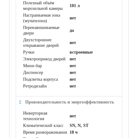
Полезный объём
101 л
морозильной камеры
Настраиваемая зона
нет
(мультизона)
Перенавешиваемые
да
двери
Двухстороннее
нет
открывание дверей
Ручки
встроенные
Электропривод дверей
нет
Мини-бар
нет
Диспенсер
нет
Подсветка корпуса
нет
Ретродизайн
нет
Производительность и энергоэффективность
Инверторная
нет
технология
Климатический класс
SN, N, ST
Время размораживания
18 ч