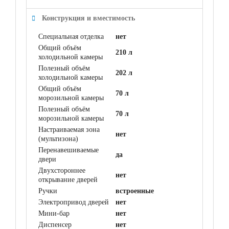
Конструкция и вместимость
Специальная отделка
нет
Общий объём
210 л
холодильной камеры
Полезный объём
202 л
холодильной камеры
Общий объём
70 л
морозильной камеры
Полезный объём
70 л
морозильной камеры
Настраиваемая зона
нет
(мультизона)
Перенавешиваемые
да
двери
Двухстороннее
нет
открывание дверей
Ручки
встроенные
Электропривод дверей
нет
Мини-бар
нет
Диспенсер
нет