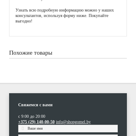
Узнать всю подробную информацию можно у наших
консультантов, используя форму ниже. Покупайте
выгодно!
Похожие товары
Свяжемся с вами
с 9:00 до 20:00
Холодильник-морозильник Atlant ХМ 4709-100
Холодильник-морозильник Atlant ХМ 2819-90
Холодильник Atlant MXM-2835-08
Холодильник Atlant МХМ 2835-95
+375 (29) 140-00-50
info@shopgomel.by
(0)
(0)
(0)
(0)
|
|
|
|