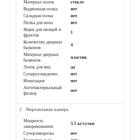
Материал полок
стекло
Выдвижная полка
нет
Складная полка
нет
Полка для вина
нет
Ящик для овощей и
1
фруктов
Количество дверных
4
балконов
Материал дверных
пластик
балконов
Лоток для яиц
да
Суперохлаждение
нет
Ионизация
нет
Антибактериальный
нет
фильтр
Морозильная камера
Мощность
3.5 кг/сутки
замораживания
Суперзаморозка
нет