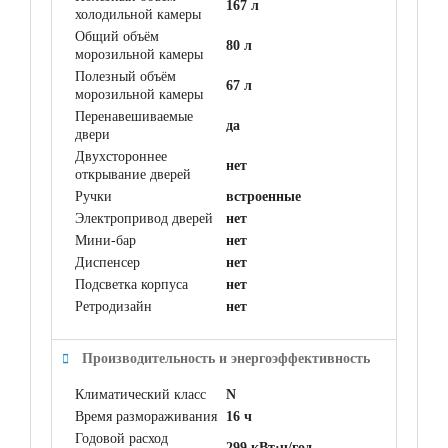
167 л
холодильной камеры
Общий объём
80 л
морозильной камеры
Полезный объём
67 л
морозильной камеры
Перенавешиваемые
да
двери
Двухстороннее
нет
открывание дверей
Ручки
встроенные
Электропривод дверей
нет
Мини-бар
нет
Диспенсер
нет
Подсветка корпуса
нет
Ретродизайн
нет
Производительность и энергоэффективность
Климатический класс
N
Время размораживания
16 ч
Годовой расход
299 кВт·ч/год