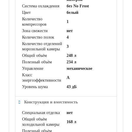
Система охлаждения
без No Frost
Цвет
белый
Количество
1
компрессоров
Зона свежести
нет
Количество полок
4
Количество отделений
3
морозильной камеры
Общий объём
248 л
Полезный объём
234 л
Управление
механическое
Класс
A
энергоэффективности
Уровень шума
43 дБ
Конструкция и вместимость
Специальная отделка
нет
Общий объём
168 л
холодильной камеры
Полезный объём