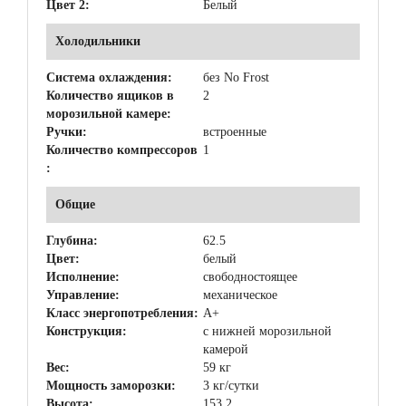
Цвет 2:
Белый
Холодильники
Система охлаждения:
без No Frost
Количество ящиков в
2
морозильной камере:
Ручки:
встроенные
Количество компрессоров
1
:
Общие
Глубина:
62.5
Цвет:
белый
Исполнение:
свободностоящее
Управление:
механическое
Класс энергопотребления:
A+
Конструкция:
с нижней морозильной
камерой
Вес:
59 кг
Мощность заморозки:
3 кг/сутки
Высота:
153.2