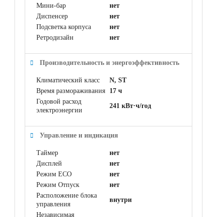
Мини-бар
нет
Диспенсер
нет
Подсветка корпуса
нет
Ретродизайн
нет
Производительность и энергоэффективность
Климатический класс
N, ST
Время размораживания
17 ч
Годовой расход
241 кВт·ч/год
электроэнергии
Управление и индикация
Таймер
нет
Дисплей
нет
Режим ECO
нет
Режим Отпуск
нет
Расположение блока
внутри
управления
Независимая