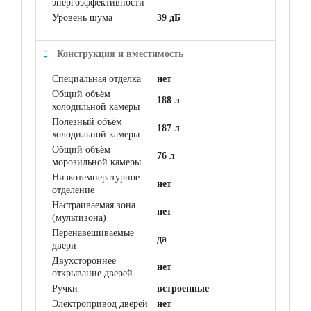
энергоэффективности
Уровень шума
39 дБ
Конструкция и вместимость
Специальная отделка
нет
Общий объём
188 л
холодильной камеры
Полезный объём
187 л
холодильной камеры
Общий объём
76 л
морозильной камеры
Низкотемпературное
нет
отделение
Настраиваемая зона
нет
(мультизона)
Перенавешиваемые
да
двери
Двухстороннее
нет
открывание дверей
Ручки
встроенные
Электропривод дверей
нет