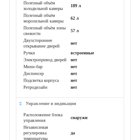
Полезный объём
189 л
холодильной камеры
Полезный объём
62 л
морозильной камеры
Полезный объём зоны
57 л
свежести
Двухстороннее
нет
открывание дверей
Ручки
встроенные
Электропривод дверей
нет
Мини-бар
нет
Диспенсер
нет
Подсветка корпуса
нет
Ретродизайн
нет
Управление и индикация
Расположение блока
снаружи
управления
Независимая
регулировка
да
температуры