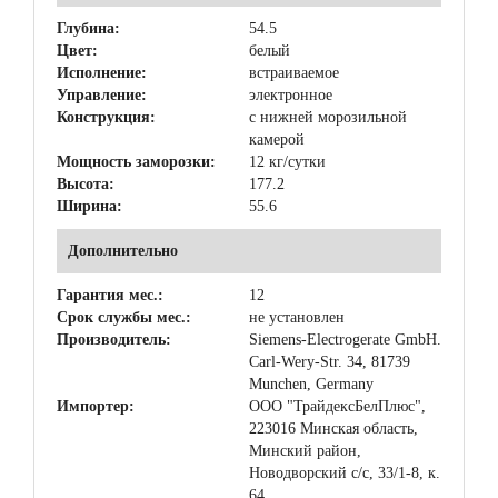
Глубина:
54.5
Цвет:
белый
Исполнение:
встраиваемое
Управление:
электронное
Конструкция:
с нижней морозильной
камерой
Мощность заморозки:
12 кг/сутки
Высота:
177.2
Ширина:
55.6
Дополнительно
Гарантия мес.:
12
Срок службы мес.:
не установлен
Производитель:
Siemens-Electrogerate GmbH.
Carl-Wery-Str. 34, 81739
Munchen, Germany
Импортер:
ООО "ТрайдексБелПлюс",
223016 Минская область,
Минский район,
Новодворский с/с, 33/1-8, к.
64