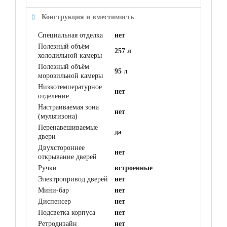
Конструкция и вместимость
Специальная отделка
нет
Полезный объём
257 л
холодильной камеры
Полезный объём
95 л
морозильной камеры
Низкотемпературное
нет
отделение
Настраиваемая зона
нет
(мультизона)
Перенавешиваемые
да
двери
Двухстороннее
нет
открывание дверей
Ручки
встроенные
Электропривод дверей
нет
Мини-бар
нет
Диспенсер
нет
Подсветка корпуса
нет
Ретродизайн
нет