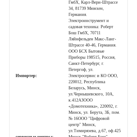
ГмбХ, Карл-Вери-Штрассе
34, 81739 Мюнхен,
Германия.
Электроинструмент и
садовая техника: Роберт
Бош ГмбХ, 70711
Ляйнфельден Макс-Ланг-
Штрассе 40-46, Германия.
ООО БСХ Бытовые
Приборы 198515, Россия,
Санкт-Петербург, г.
Петергоф, ул.
Импортер:
Электросервис и КО ООО,
220012, Республика
Беларусь, Минск,
ул.Чернышевского, 10А,
к.412АЗООО
«Домотехника», 220092, г.
Минск, ул. Берута, 3Б, пом.
№ 16ООО "Цифровой
центр" Минск,
ул.Тимирязева, д.67, оф.425
сервисные центры:
Минск "Роберт Бош",