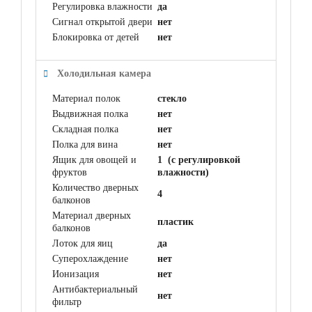
Регулировка влажности
да
Сигнал открытой двери
нет
Блокировка от детей
нет
Холодильная камера
Материал полок
стекло
Выдвижная полка
нет
Складная полка
нет
Полка для вина
нет
Ящик для овощей и
1 (с регулировкой
фруктов
влажности)
Количество дверных
4
балконов
Материал дверных
пластик
балконов
Лоток для яиц
да
Суперохлаждение
нет
Ионизация
нет
Антибактериальный
нет
фильтр