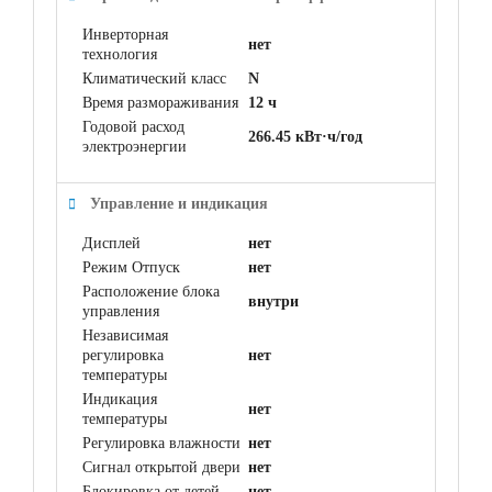
Инверторная
нет
технология
Климатический класс
N
Время размораживания
12 ч
Годовой расход
266.45 кВт·ч/год
электроэнергии
Управление и индикация
Дисплей
нет
Режим Отпуск
нет
Расположение блока
внутри
управления
Независимая
регулировка
нет
температуры
Индикация
нет
температуры
Регулировка влажности
нет
Сигнал открытой двери
нет
Блокировка от детей
нет