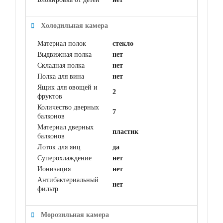
Холодильная камера
Материал полок
стекло
Выдвижная полка
нет
Складная полка
нет
Полка для вина
нет
Ящик для овощей и
2
фруктов
Количество дверных
7
балконов
Материал дверных
пластик
балконов
Лоток для яиц
да
Суперохлаждение
нет
Ионизация
нет
Антибактериальный
нет
фильтр
Морозильная камера