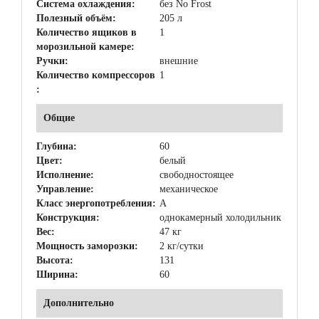
Система охлаждения:
без No Frost
Полезный объём:
205 л
Количество ящиков в
1
морозильной камере:
Ручки:
внешние
Количество компрессоров
1
:
Общие
Глубина:
60
Цвет:
белый
Исполнение:
свободностоящее
Управление:
механическое
Класс энергопотребления:
A
Конструкция:
однокамерный холодильник
Вес:
47 кг
Мощность заморозки:
2 кг/сутки
Высота:
131
Ширина:
60
Дополнительно