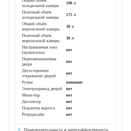
Общий объём
190 л
холодильной камеры
Полезный объём
175 л
холодильной камеры
Общий объём
30 л
морозильной камеры
Полезный объём
30 л
морозильной камеры
Настраиваемая зона
нет
(мультизона)
Перенавешиваемые
нет
двери
Двухстороннее
нет
открывание дверей
Ручки
внешние
Электропривод дверей
нет
Мини-бар
нет
Диспенсер
нет
Подсветка корпуса
нет
Ретродизайн
нет
Производительность и энергоэффективность