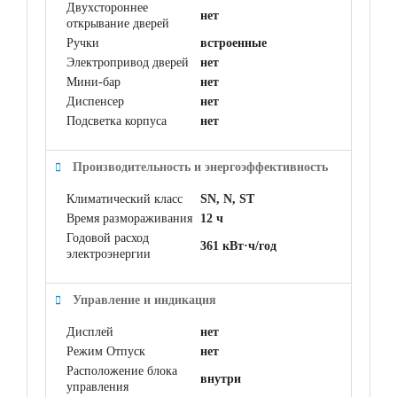
Двухстороннее
нет
открывание дверей
Ручки
встроенные
Электропривод дверей
нет
Мини-бар
нет
Диспенсер
нет
Подсветка корпуса
нет
Производительность и энергоэффективность
Климатический класс
SN, N, ST
Время размораживания
12 ч
Годовой расход
361 кВт·ч/год
электроэнергии
Управление и индикация
Дисплей
нет
Режим Отпуск
нет
Расположение блока
внутри
управления