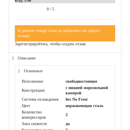
КОД:
5700
0
/
5
К данном товару пока не добавлено ни одного
отзыва
Зарегистрируйтесь, чтобы создать отзыв.
Описание
Основные
Исполнение
свободностоящее
с нижней морозильной
Конструкция
камерой
Система охлаждения
без No Frost
Цвет
нержавеющая сталь
Количество
2
компрессоров
Зона свежести
да