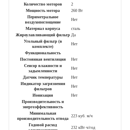
Количество моторов
2
Мощность мотора
260 Вт
Периметральное
Нет
воздухопоглощение
Материал корпуса
сталь
Жироулавливающий фильтр
Да
Угольный фильтр (в
Нет
комплекте)
Функциональность
Постоянная вентиляция
Нет
Сенсор влажности и
Нет
задымленности
Датчик температуры
Нет
Индикатор загрязнения
Нет
фильтров
Ионизация
Нет
Производительность и
энергоэффективность
Минимальная
223 куб. м/ч
производительность отвода
Годовой расход
232 кВт·ч/год