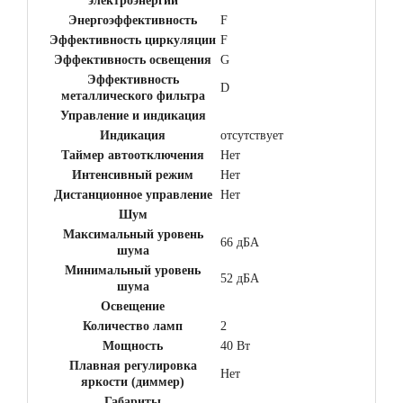
электроэнергии
Энергоэффективность
F
Эффективность циркуляции
F
Эффективность освещения
G
Эффективность
D
металлического фильтра
Управление и индикация
Индикация
отсутствует
Таймер автоотключения
Нет
Интенсивный режим
Нет
Дистанционное управление
Нет
Шум
Максимальный уровень
66 дБА
шума
Минимальный уровень
52 дБА
шума
Освещение
Количество ламп
2
Мощность
40 Вт
Плавная регулировка
Нет
яркости (диммер)
Габариты