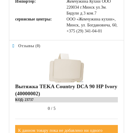
Импортер:
Жемчужина Кухни ООО
220034 г.Минск ул.Зм.
Бядули д.3 ком.7
сервисные центры:
ООО «Жемчужина кухни»,
Минск, ул. Богдановича, 60,
+375 (29) 341-04-01
Отзывы (0)
Вытяжка TEKA Country DCA 90 HP Ivory
(40000002)
КОД:
23737
0
/
5
К данном товару пока не добавлено ни одного