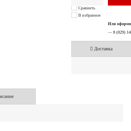
Сравнить
В избранное
Или оформит
—
8 (029) 1
Доставка
исание