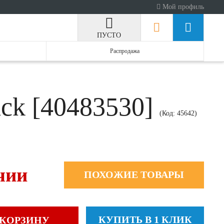
Мой профиль
ПУСТО
Распродажа
ck [40483530]
(Код:
45642
)
чии
ПОХОЖИЕ ТОВАРЫ
КУПИТЬ В 1 КЛИК
 КОРЗИНУ