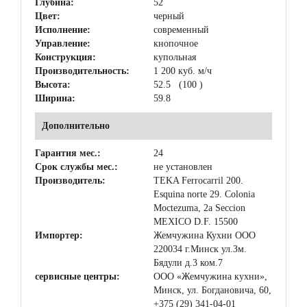
Глубина:
52
Цвет:
черный
Исполнение:
современный
Управление:
кнопочное
Конструкция:
купольная
Производительность:
1 200 куб. м/ч
Высота:
52.5 (100 )
Ширина:
59.8
Дополнительно
Гарантия мес.:
24
Срок службы мес.:
не установлен
Производитель:
TEKA Ferrocarril 200.
Esquina norte 29. Colonia
Moctezuma, 2a Seccion
MEXICO D.F. 15500
Импортер:
Жемчужина Кухни ООО
220034 г.Минск ул.Зм.
Бядули д.3 ком.7
сервисные центры:
ООО «Жемчужина кухни»,
Минск, ул. Богдановича, 60,
+375 (29) 341-04-01