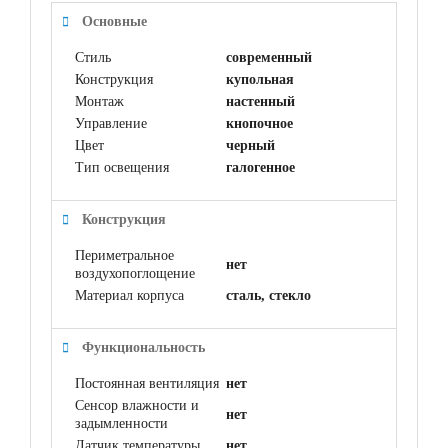
Основные
Стиль
современный
Конструкция
купольная
Монтаж
настенный
Управление
кнопочное
Цвет
черный
Тип освещения
галогенное
Конструкция
Периметральное
нет
воздухопоглощение
Материал корпуса
сталь, стекло
Функциональность
Постоянная вентиляция
нет
Сенсор влажности и
нет
задымленности
Датчик температуры
нет