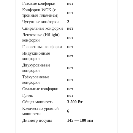
Газовые конфорки
нет
Конфорки WOK (с
нет
тройным пламенем)
Чугунные конфорки
2
Спиральные конфорки
нет
Ленточные (HiLight)
нет
конфорки
Галогенные конфорки
нет
Индукционные
нет
конфорки
Двухуровневые
нет
конфорки
Трёхуровневые
нет
конфорки
Овальные конфорки
нет
Гриль
нет
Общая мощность
3 500 Вт
Количество уровней
6
мощности
Диаметр посуды
145 — 180 мм