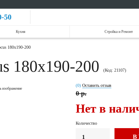
0-50
Кухня
Стройка и Ремонт
ocus 180x190-200
us 180x190-200
(Код:
21107
)
(0)
Оставить отзыв
ь изображение
0 р.
Нет в нали
Количество
В