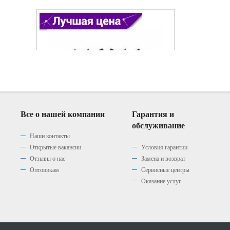
Все о нашей компании
Гарантия и
обслуживание
Наши контакты
Открытые вакансии
Условия гарантии
Отзывы о нас
Замена и возврат
Варочная панель Gefest 1210
Варочная панель Gefest 1210
Варочная панель Gefest 1210
Оптовикам
Сервисные центры
К2
К4
К7
Оказание услуг
(0)
(0)
(0)
|
|
|
0 р.
0 р.
0 р.