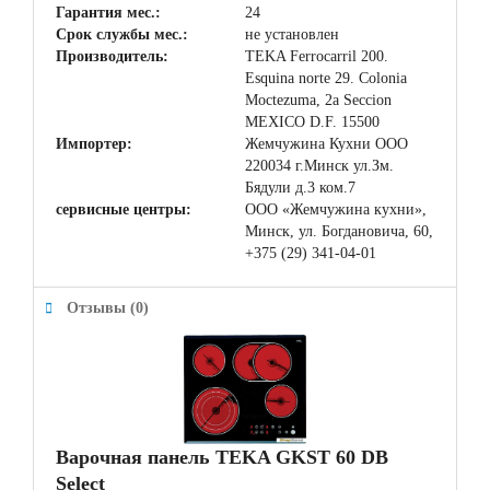
Гарантия мес.:
24
Срок службы мес.:
не установлен
Производитель:
TEKA Ferrocarril 200.
Esquina norte 29. Colonia
Moctezuma, 2a Seccion
MEXICO D.F. 15500
Импортер:
Жемчужина Кухни ООО
220034 г.Минск ул.Зм.
Бядули д.3 ком.7
сервисные центры:
ООО «Жемчужина кухни»,
Минск, ул. Богдановича, 60,
+375 (29) 341-04-01
Отзывы (0)
Варочная панель TEKA GKST 60 DB
Select