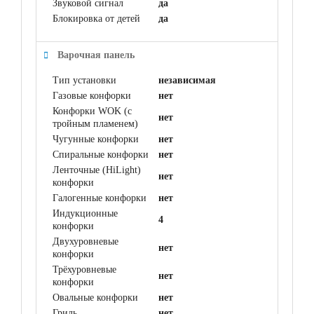
Звуковой сигнал
да
Блокировка от детей
да
Варочная панель
Тип установки
независимая
Газовые конфорки
нет
Конфорки WOK (с
нет
тройным пламенем)
Чугунные конфорки
нет
Спиральные конфорки
нет
Ленточные (HiLight)
нет
конфорки
Галогенные конфорки
нет
Индукционные
4
конфорки
Двухуровневые
нет
конфорки
Трёхуровневые
нет
конфорки
Овальные конфорки
нет
Гриль
нет