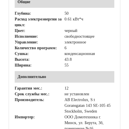
Общие
Глубина:
50
Расход электроэнергии за
0.61 кВт*ч
цикл:
Цвет:
черный
Исполнение:
свободностоящее
Управление:
электронное
Количество программ:
6
Сушка:
конденсационная
Высота:
43.8
Ширина:
55
Дополнительно
Гарантия мес.:
12
Срок службы мес.:
не установлен
Производитель:
AB Electrolux, S:t
Goransgatan 143 SE-105 45
Stockholm, Sweden
Импортер:
ООО Домотехника г.
Минск, ул. Берута, 3б,
помещение №16