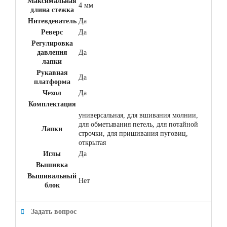
Максимальная
4 мм
длина стежка
Нитевдеватель
Да
Реверс
Да
Регулировка
давления
Да
лапки
Рукавная
Да
платформа
Чехол
Да
Комплектация
универсальная, для вшивания молнии,
для обметывания петель, для потайной
Лапки
строчки, для пришивания пуговиц,
открытая
Иглы
Да
Вышивка
Вышивальный
Нет
блок
Задать вопрос