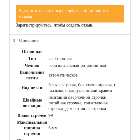
К данном товару пока не добавлено ни одного
отзыва
Зарегистрируйтесь, чтобы создать отзыв.
Описание
Основные
Тип
электронная
Челнок
горизонтальный ротационный
Выполнение
автоматическое
петли
бельевая узкая, бельевая широкая, с
Вид петли
глазком, с закругленными краями
имитация оверлочной строчки,
Швейные
потайная строчка, трикотажная
операции
строчка, декоративная строчка
Видов строчек
99
Максимальная
ширина
6 мм
строчки