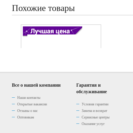
Похожие товары
Все о нашей компании
Гарантия и
обслуживание
Наши контакты
Открытые вакансии
Условия гарантии
Отзывы о нас
Замена и возврат
Варочная панель Gefest 2230
Варочная панель Gefest 2230
Варочная панель Gefest 2230
Варочная панель Gefest 2230
Оптовикам
Сервисные центры
К3
К4
К8
К9
Оказание услуг