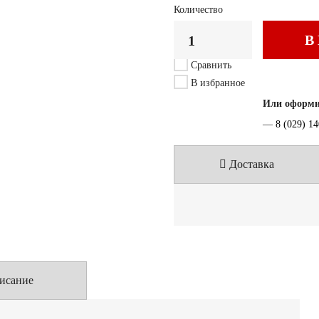
Количество
В
Сравнить
В избранное
Или оформит
—
8 (029) 1
Доставка
исание