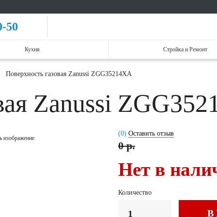
0-50
Кухня
Стройка и Ремонт
Поверхность газовая Zanussi ZGG35214XA
овая Zanussi ZGG35
(0)
Оставить отзыв
ь изображение
0 р.
Нет в нали
Количество
В