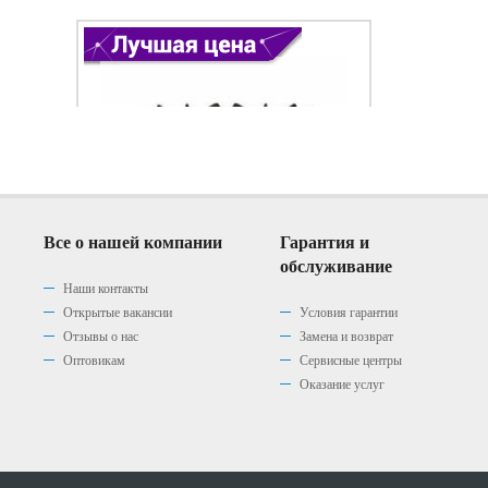
Все о нашей компании
Гарантия и
обслуживание
Наши контакты
Открытые вакансии
Условия гарантии
Отзывы о нас
Замена и возврат
Варочная панель Gefest 1210
Варочная панель Gefest 1210
Варочная панель Gefest 1210
Оптовикам
Сервисные центры
К2
К4
К7
Оказание услуг
(0)
(0)
(0)
|
|
|
0 р.
0 р.
0 р.