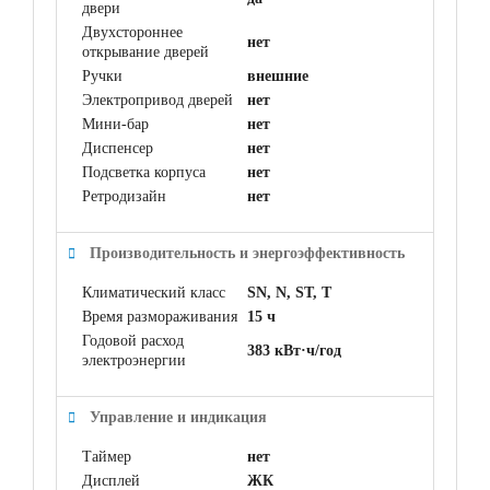
двери
Двухстороннее
нет
открывание дверей
Ручки
внешние
Электропривод дверей
нет
Мини-бар
нет
Диспенсер
нет
Подсветка корпуса
нет
Ретродизайн
нет
Производительность и энергоэффективность
Климатический класс
SN, N, ST, T
Время размораживания
15 ч
Годовой расход
383 кВт·ч/год
электроэнергии
Управление и индикация
Таймер
нет
Дисплей
ЖК