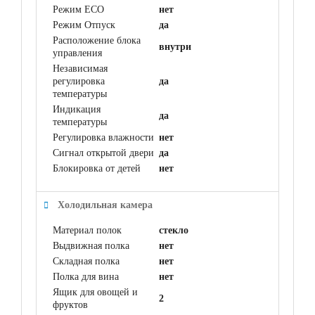
Режим ECO
нет
Режим Отпуск
да
Расположение блока
внутри
управления
Независимая
регулировка
да
температуры
Индикация
да
температуры
Регулировка влажности
нет
Сигнал открытой двери
да
Блокировка от детей
нет
Холодильная камера
Материал полок
стекло
Выдвижная полка
нет
Складная полка
нет
Полка для вина
нет
Ящик для овощей и
2
фруктов