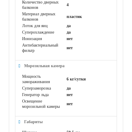
Количество дверных
4
балконов
Материал дверных
пластик
балконов
Лоток для яиц
да
Суперохлаждение
да
Ионизация
нет
Антибактериальный
нет
фильтр
Морозильная камера
Мощность
6 кг/сутки
замораживания
Суперзаморозка
да
Генератор льда
нет
Освещение
нет
морозильной камеры
Габариты