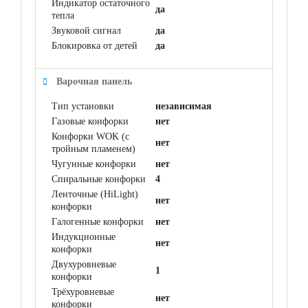
Индикатор остаточного
да
тепла
Звуковой сигнал
да
Блокировка от детей
да
Варочная панель
Тип установки
независимая
Газовые конфорки
нет
Конфорки WOK (с
нет
тройным пламенем)
Чугунные конфорки
нет
Спиральные конфорки
4
Ленточные (HiLight)
нет
конфорки
Галогенные конфорки
нет
Индукционные
нет
конфорки
Двухуровневые
1
конфорки
Трёхуровневые
нет
конфорки