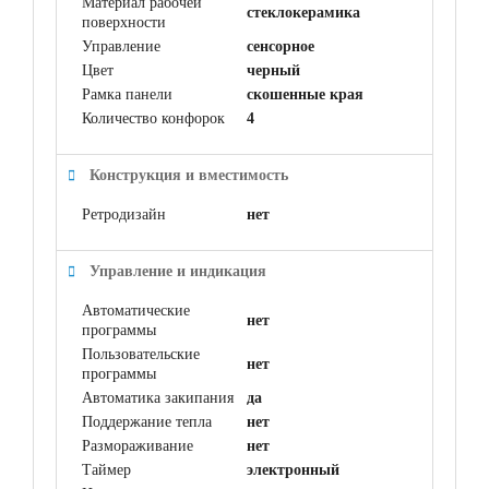
Материал рабочей
cтеклокерамика
поверхности
Управление
сенсорное
Цвет
черный
Рамка панели
скошенные края
Количество конфорок
4
Конструкция и вместимость
Ретродизайн
нет
Управление и индикация
Автоматические
нет
программы
Пользовательские
нет
программы
Автоматика закипания
да
Поддержание тепла
нет
Размораживание
нет
Таймер
электронный