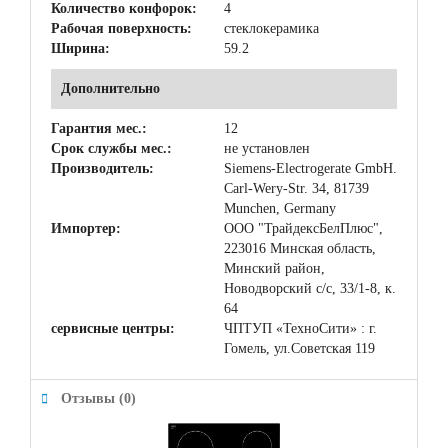
Количество конфорок:
4
Рабочая поверхность:
стеклокерамика
Ширина:
59.2
Дополнительно
Гарантия мес.:
12
Срок службы мес.:
не установлен
Производитель:
Siemens-Electrogerate GmbH.
Carl-Wery-Str. 34, 81739
Munchen, Germany
Импортер:
ООО "ТрайдексБелПлюс",
223016 Минская область,
Минский район,
Новодворский с/с, 33/1-8, к.
64
сервисные центры:
ЧПТУП «ТехноСити» : г.
Гомель, ул.Советская 119
Отзывы (0)